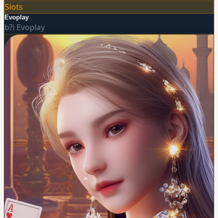
Slots
Evoplay
b?i
Evoplay