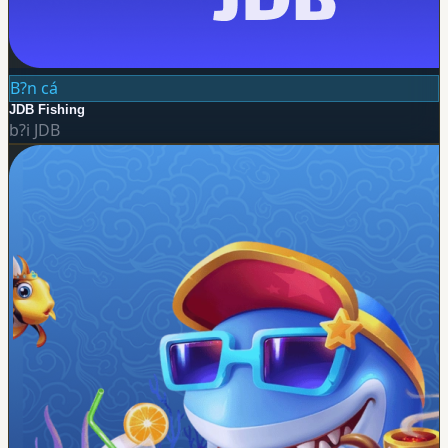
B?n cá
JDB Fishing
b?i
JDB