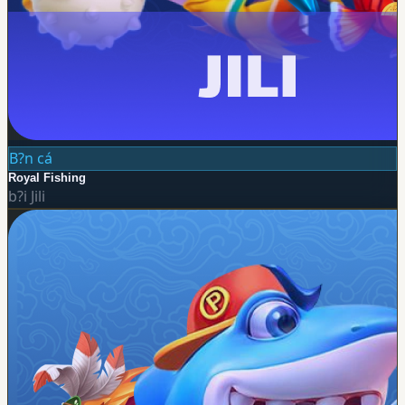
B?n cá
Royal Fishing
b?i
Jili