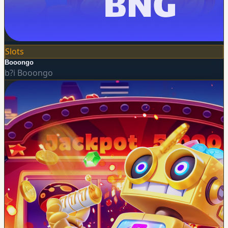
Slots
Booongo
b?i
Booongo