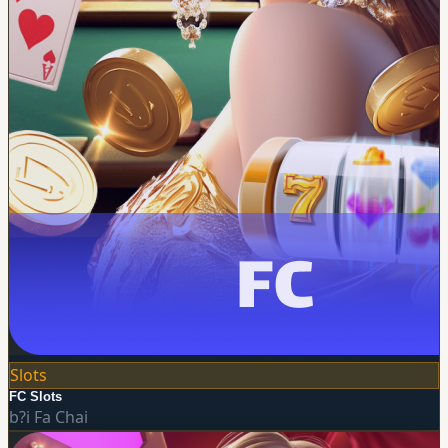
Slots
FC Slots
b?i
Fa Chai