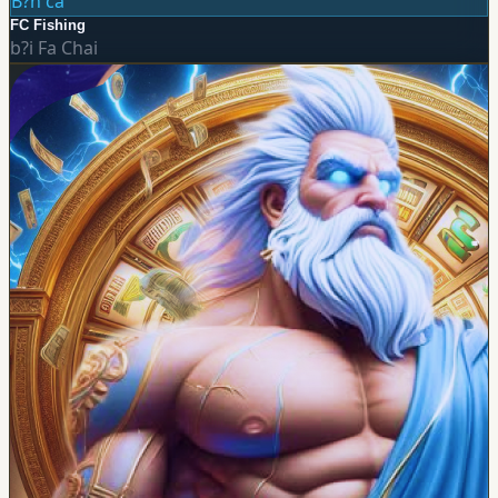
B?n cá
FC Fishing
b?i
Fa Chai