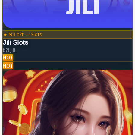
★ N?i b?t —
Slots
Jili Slots
b?i
Jili
HOT
HOT