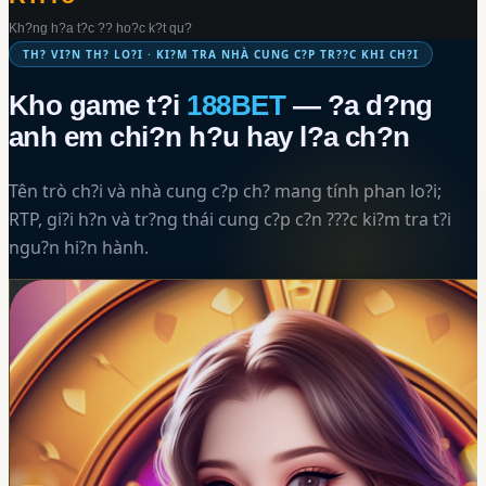
Kh?ng h?a t?c ?? ho?c k?t qu?
TH? VI?N TH? LO?I · KI?M TRA NHÀ CUNG C?P TR??C KHI CH?I
Kho game t?i
188BET
— ?a d?ng
anh em chi?n h?u hay l?a ch?n
Tên trò ch?i và nhà cung c?p ch? mang tính phan lo?i;
RTP, gi?i h?n và tr?ng thái cung c?p c?n ???c ki?m tra t?i
ngu?n hi?n hành.