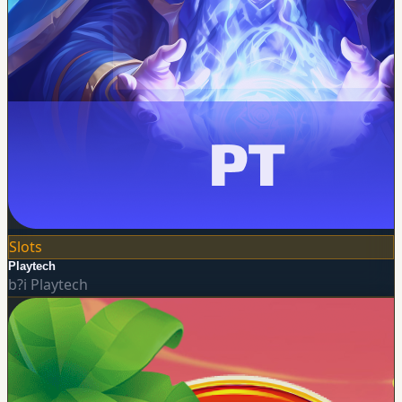
Slots
Playtech
b?i
Playtech