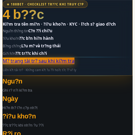
★ 188BET · CHECKLIST TR??C KHI TRUY C?P
4 b??c
Ki?m tra tên mi?n · ?i?u kho?n · KYC · l?ch s? giao d?ch
C?n ??i chi?u
Ngu?n th?ng tin
??c b?n hi?n hành
?i?u kho?n
L?u m? và tr?ng thái
B?ng ch?ng
??t tr??c khi ch?i
Gi?i h?n
M? trang tài tr? sau khi ki?m tra
Liên k?t tài tr? · Kh?ng cam k?t ?u ??i ho?c t?c ?? x? ly
Ngu?n
Ghi r? n?i ki?m tra
Ngày
Hi?n th? l?n c?p nh?t
?i?u kho?n
??c tr??c khi nh?n ?u ??i
R?i ro