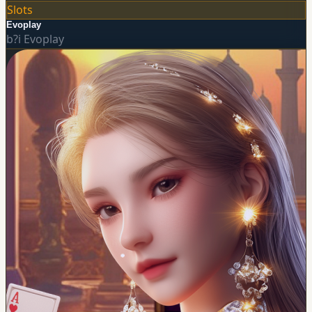
Slots
Evoplay
b?i
Evoplay