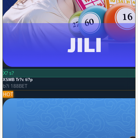
X? s?
XSMB Tr?c ti?p
b?i
188BET
HOT