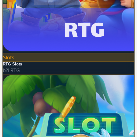
Slots
RTG Slots
b?i
RTG