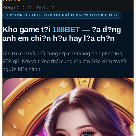
Kh?ng h?a t?c ?? ho?c k?t qu?
TH? VI?N TH? LO?I · KI?M TRA NHÀ CUNG C?P TR??C KHI CH?I
Kho game t?i
188BET
— ?a d?ng
anh em chi?n h?u hay l?a ch?n
Tên trò ch?i và nhà cung c?p ch? mang tính phan lo?i;
RTP, gi?i h?n và tr?ng thái cung c?p c?n ???c ki?m tra t?i
ngu?n hi?n hành.