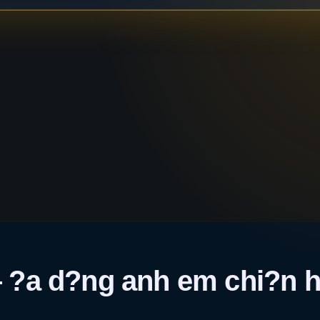
 ?a d?ng anh em chi?n h