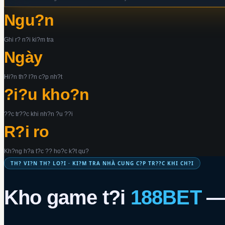
Ngu?n
Ghi r? n?i ki?m tra
Ngày
Hi?n th? l?n c?p nh?t
?i?u kho?n
??c tr??c khi nh?n ?u ??i
R?i ro
Kh?ng h?a t?c ?? ho?c k?t qu?
TH? VI?N TH? LO?I · KI?M TRA NHÀ CUNG C?P TR??C KHI CH?I
Kho game t?i
188BET
—