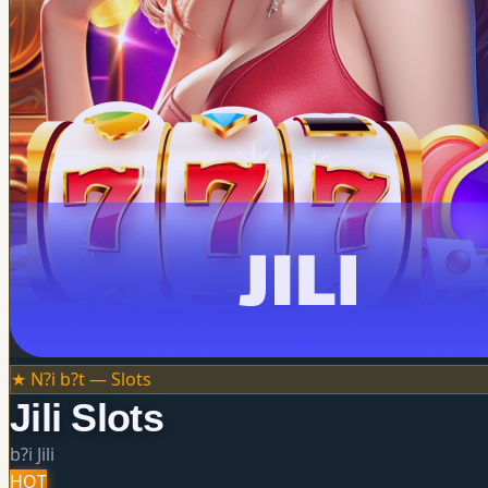
★ N?i b?t —
Slots
Jili Slots
b?i
Jili
HOT