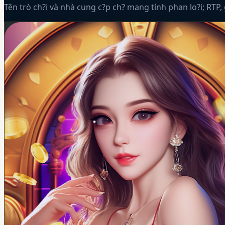
Tên trò ch?i và nhà cung c?p ch? mang tính phan lo?i; RTP, g