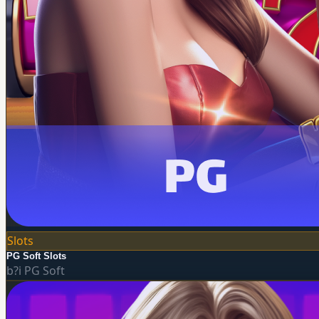
Slots
PG Soft Slots
b?i
PG Soft