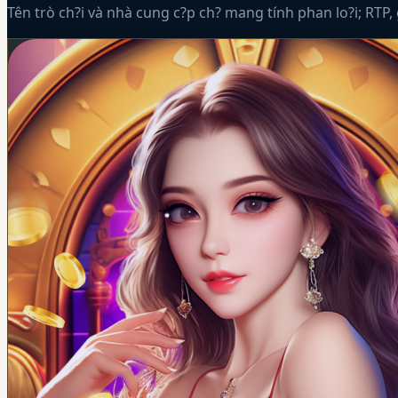
Tên trò ch?i và nhà cung c?p ch? mang tính phan lo?i; RTP, g