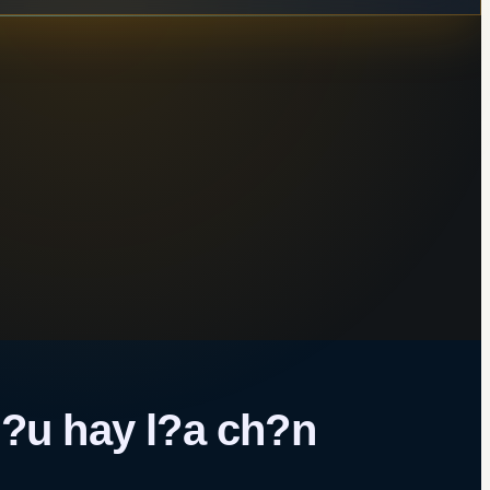
?u hay l?a ch?n