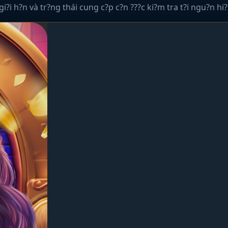
i?i h?n và tr?ng thái cung c?p c?n ???c ki?m tra t?i ngu?n hi